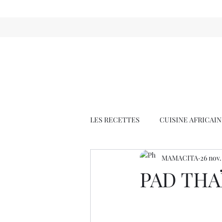
LES RECETTES
CUISINE AFRICAI
MAMACITA
26 nov
GLACES/SORBETS (SORBETIÈRE 
PAD THA
SOUPE/VELOUTÉ/BOUILLON