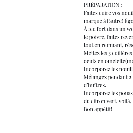
PRÉPARATION :
Faites cuire vos noui
marque à l’autre) Égo
À feu fort dans un wok
le poivre, faites rev
tout en remuant, rése
Mettez les 3 cuillères
oeufs en omelette(m
Incorporez les nouill
Mélangez pendant 2 m
d’huîtres.
Incorporez les pouss
du citron vert, voilà, 
Bon appétit!