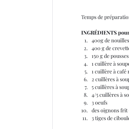
Temps de préparation
INGRÉDIENTS pour 4
400g de nouilles
400 g de crevette
150 g de pousses
1 cuillère à so
1 cuillère à café
2 cuillères à so
5 cuillères à sou
4/5 cuillères à 
3 oeufs
des oignons frit 
3 tiges de ciboul