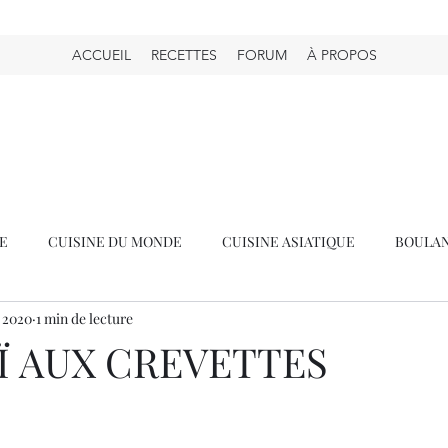
ACCUEIL
RECETTES
FORUM
À PROPOS
NE
CUISINE DU MONDE
CUISINE ASIATIQUE
BOULAN
. 2020
1 min de lecture
MAGIMIX)
GOÛTER
PETIT-DÉJEUNER
ROBOT COOK 
Ï AUX CREVETTES
BOISSONS