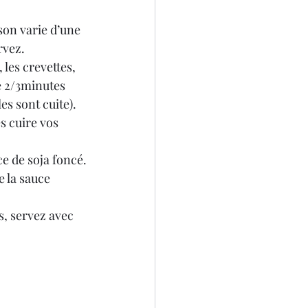
son varie d’une 
rvez.
 les crevettes, 
e 2/3minutes 
es sont cuite).
es cuire vos 
ce de soja foncé.
 la sauce 
, servez avec 