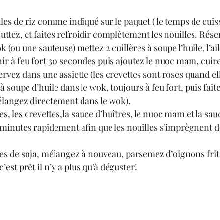
lles de riz comme indiqué sur le paquet ( le temps de cuis
uttez, et faites refroidir complètement les nouilles. Rése
 (ou une sauteuse) mettez 2 cuillères à soupe l’huile, l’ail,
enir à feu fort 30 secondes puis ajoutez le nuoc mam, cuir
rvez dans une assiette (les crevettes sont roses quand ell
 à soupe d’huile dans le wok, toujours à feu fort, puis fait
élangez directement dans le wok).
es, les crevettes,la sauce d’huîtres, le nuoc mam et la sau
inutes rapidement afin que les nouilles s’imprègnent de
es de soja, mélangez à nouveau, parsemez d’oignons frits
c’est prêt il n’y a plus qu’à déguster!