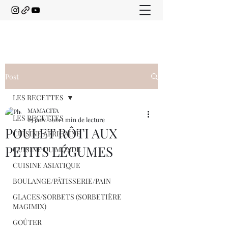
Post
LES RECETTES
MAMACITA
LES RECETTES
25 janv. 2021
1 min de lecture
POULET RÔTI AUX
CUISINE AFRICAINE
PETITS LÉGUMES
CUISINE DU MONDE
CUISINE ASIATIQUE
BOULANGE/PÂTISSERIE/PAIN
GLACES/SORBETS (SORBETIÈRE
MAGIMIX)
GOÛTER