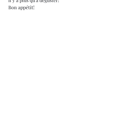
n’y a plus qu’à déguster!
Bon appétit!
BOULANGE/PÂTISSERIE/PAIN
GOÛTER
ROBOT COOK EXPERT