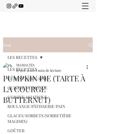
Post
LES RECETTES
MAMACITA
LES RECETTES
17 oct. 2020
2 min de lecture
PUMPKIN PIE (TARTE À
CUISINE AFRICAINE
LA COURGE
CUISINE DU MONDE
CUISINE ASIATIQUE
BUTTERNUT)
BOULANGE/PÂTISSERIE/PAIN
GLACES/SORBETS (SORBETIÈRE
MAGIMIX)
GOÛTER