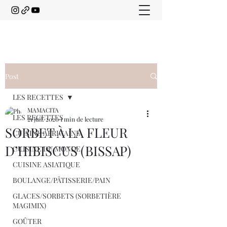
Post
LES RECETTES
MAMACITA
LES RECETTES
21 juil. 2020
1 min de lecture
SORBET À LA FLEUR
CUISINE AFRICAINE
D’HIBISCUS (BISSAP)
CUISINE DU MONDE
CUISINE ASIATIQUE
BOULANGE/PÂTISSERIE/PAIN
GLACES/SORBETS (SORBETIÈRE
MAGIMIX)
GOÛTER