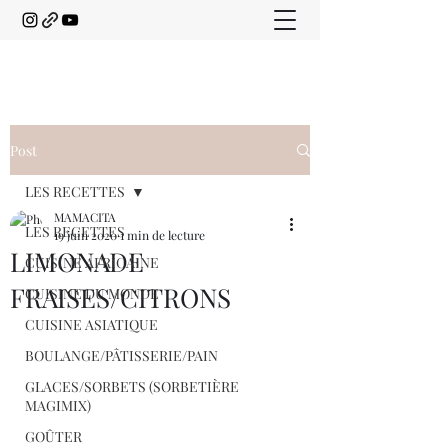
Post
LES RECETTES
MAMACITA
LES RECETTES
19 juin 2020
1 min de lecture
LIMONADE
CUISINE AFRICAINE
FRAISES/CITRONS
CUISINE DU MONDE
CUISINE ASIATIQUE
BOULANGE/PÂTISSERIE/PAIN
GLACES/SORBETS (SORBETIÈRE
MAGIMIX)
GOÛTER