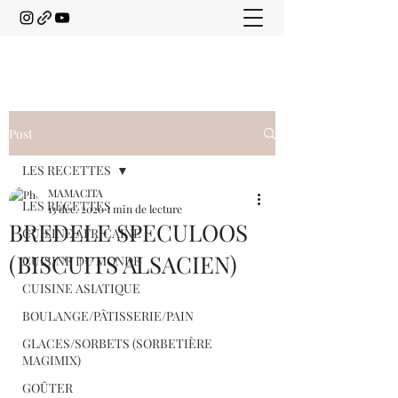
Post
LES RECETTES
MAMACITA
LES RECETTES
13 déc. 2020
1 min de lecture
BREDELE SPECULOOS
CUISINE AFRICAINE
(BISCUITS ALSACIEN)
CUISINE DU MONDE
CUISINE ASIATIQUE
BOULANGE/PÂTISSERIE/PAIN
GLACES/SORBETS (SORBETIÈRE
MAGIMIX)
GOÛTER