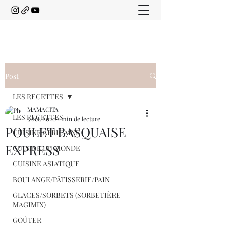
Post
LES RECETTES
MAMACITA
LES RECETTES
3 oct. 2020
1 min de lecture
POULET BASQUAISE
CUISINE AFRICAINE
EXPRESS
CUISINE DU MONDE
CUISINE ASIATIQUE
BOULANGE/PÂTISSERIE/PAIN
GLACES/SORBETS (SORBETIÈRE
MAGIMIX)
GOÛTER